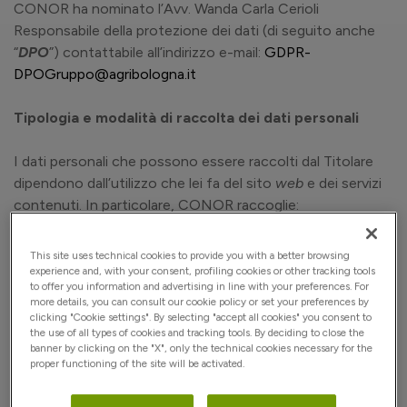
CONOR ha nominato l’Avv. Wanda Carla Cerioli
Responsabile della protezione dei dati (di seguito anche
“
DPO
”) contattabile all’indirizzo e-mail:
GDPR-
DPOGruppo@agribologna.it
Tipologia e modalità di raccolta dei dati personali
I dati personali che possono essere raccolti dal Titolare
dipendono dall’utilizzo che lei fa del sito
web
e dei servizi
contenuti. In particolare, CONOR raccoglie:
I dati di navigazione che sono acquisiti dai sistemi
This site uses technical cookies to provide you with a better browsing
experience and, with your consent, profiling cookies or other tracking tools
informatici e dalle procedure
software
che regolano
to offer you information and advertising in line with your preferences. For
il funzionamento del presente sito
web
. Si tratta di
more details, you can consult our cookie policy or set your preferences by
clicking "Cookie settings". By selecting "accept all cookies" you consent to
informazioni che non sono raccolte per permettere
the use of all types of cookies and tracking tools. By deciding to close the
una successiva identificazione dell’utente, ma che
banner by clicking on the "X", only the technical cookies necessary for the
proper functioning of the site will be activated.
vengono utilizzate al solo fine di ricavare
informazioni statistiche anonime sull’uso del sito e